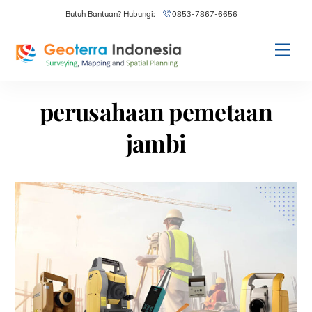
Skip
Butuh Bantuan? Hubungi:
0853-7867-6656
to
content
Men
perusahaan pemetaan
jambi