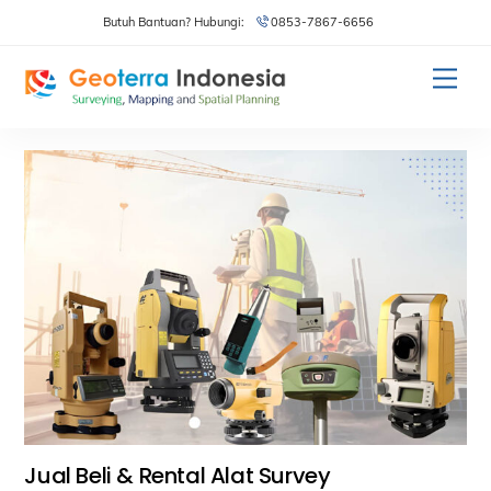
Skip
Butuh Bantuan? Hubungi:
0853-7867-6656
to
content
Men
Jual Beli & Rental Alat Survey