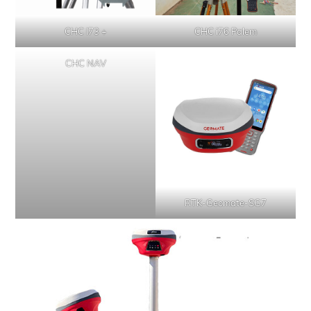
CHC I73 +
CHC i76 Palem
CHC NAV
RTK-Geomate-SG7