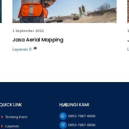
1 September 2022
Jasa Aerial Mapping
Layanan
0
Back
QUICK LINK
HUBUNGI KAMI
To
Top
0853-7867-6656
Tentang Kami
0853-7867-6656
Layanan