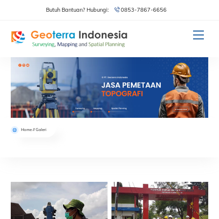
Skip
Butuh Bantuan? Hubungi:
0853-7867-6656
to
content
Men
Home // Galeri