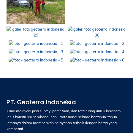
Back
PT. Geoterra Indonesia
To
Kami melayani jasa survey, pemetaan, dan tata ruang untuk beragam
Top
jenis konstruksi pembangunan. Profesional selama bertahun-tahun
lamanya dalam memberikan pelayanan terbaik dengan harga yang
kompetitif.